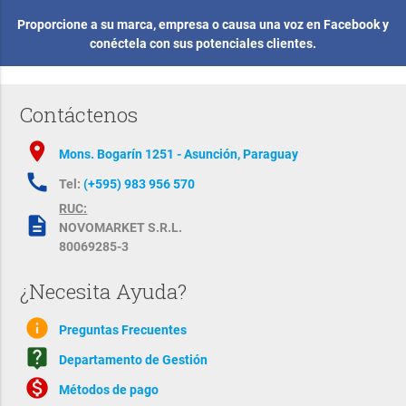
Proporcione a su marca, empresa o causa una voz en Facebook y
conéctela con sus potenciales clientes.
Contáctenos
location_on
Mons. Bogarín 1251 - Asunción, Paraguay
call
Tel:
(+595) 983 956 570
RUC:
description
NOVOMARKET S.R.L.
80069285-3
¿Necesita Ayuda?
info
Preguntas Frecuentes
live_help
Departamento de Gestión
monetization_on
Métodos de pago