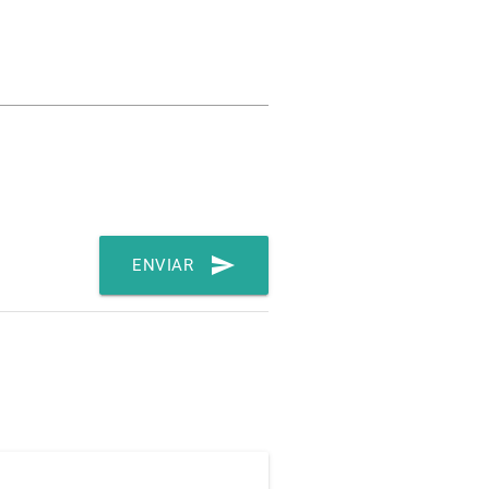
send
ENVIAR