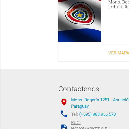
Mons. Bog
Tel: (+595
VER MAPA
Contáctenos
Mons. Bogarín 1251 - Asunció
location_on
Paraguay
call
Tel:
(+595) 983 956 570
RUC:
description
NOVOMARKET S.R.L.