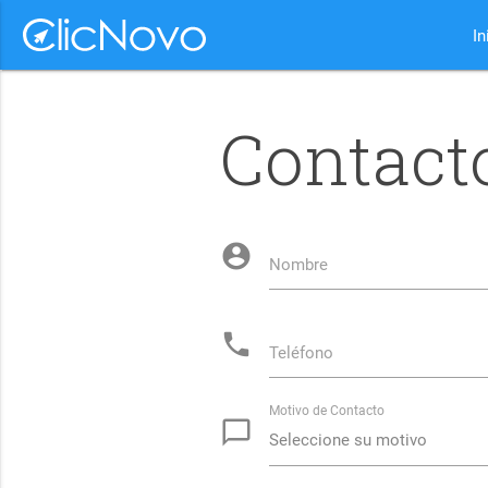
In
Contact
account_circle
Nombre
phone
Teléfono
Motivo de Contacto
chat_bubble_outline