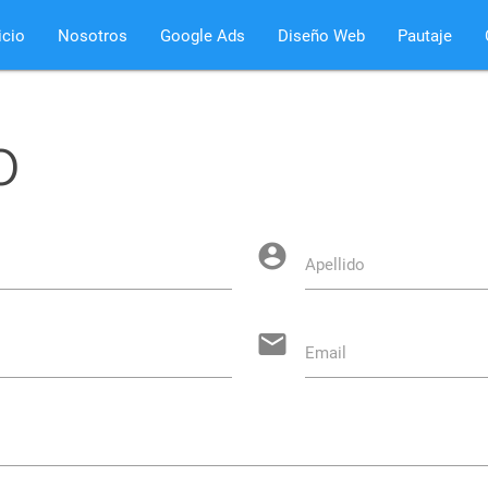
icio
Nosotros
Google Ads
Diseño Web
Pautaje
o
account_circle
Apellido
email
Email