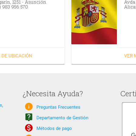
arín, 1251 - Asunción.
Avda 
) 983 956 570
Alica
 DE UBICACIÓN
VER 
¿Necesita Ayuda?
Cert
info
n,
Preguntas Frecuentes
live_help
Departamento de Gestión
monetization_on
Métodos de pago